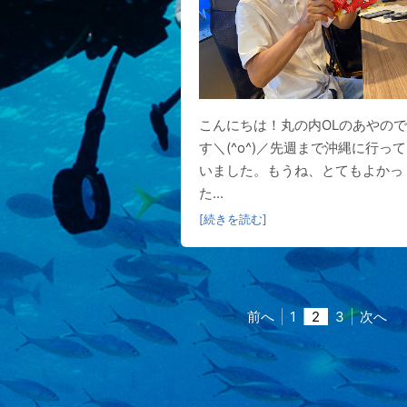
こんにちは！丸の内OLのあやので
す＼(^o^)／先週まで沖縄に行って
いました。もうね、とてもよかっ
た...
[続きを読む]
前へ
1
2
3
次へ