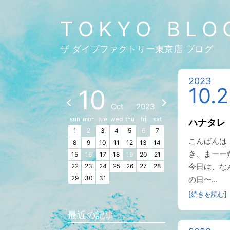
TOKYO BLO
ザ ダイブファクトリー東京店 ブログ
2023
10.
10
Oct
2023
sun
mon
tue
wed
thu
fri
sat
ハナタレ
1
2
3
4
5
6
7
こんばんは
8
9
10
11
12
13
14
き、まーー
15
16
17
18
19
20
21
今日は、な
22
23
24
25
26
27
28
29
30
31
の日〜...
[続きを読む]
最近の記事