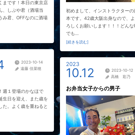
くまです！本日の東京店
ん、しぶや君（酒場当
初めまして、インストラクターの
うみ君、OFFなのに酒場
本です。42歳大阪出身なので、よ
ろしくお願いします！！！どんな
でも...
[続きを読む]
4
2023-10-14
2023
10.12
遠藤 佳菜穂
2023-10-12
高橋 彩乃
。
お弁当女子からの男子
！週１登場のかなほで
誕生日を迎え、また歳を
した。よく歳を重ねると