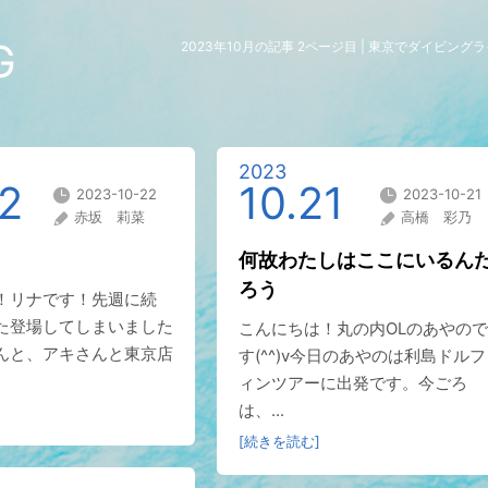
G
2023年10月の記事 2ページ目 | 東京でダイビン
2023
22
10.21
2023-10-22
2023-10-21
赤坂 莉菜
高橋 彩乃
何故わたしはここにいるん
ろう
！リナです！先週に続
た登場してしまいました
こんにちは！丸の内OLのあやので
んと、アキさんと東京店
す(^^)v今日のあやのは利島ドルフ
ィンツアーに出発です。今ごろ
は、...
[続きを読む]