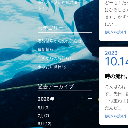
海へのお誘い作成スター
どーも！た
ト！！
はひろしさ
番）、かず
にい...
カテゴリー
[続きを読む]
潜酔酒場からのお知らせ
最新情報
2023
10.1
TDFからのお知らせ
東京お店番日記
時の流れ
過去アーカイブ
こんばんは
す。先日、
2026年
１つ重ねま
8月(3)
だんだ...
7月(7)
[続きを読む]
6月(12)