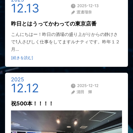
12.13
2025-12-13
渡邊瑠奈
昨日とはうってかわっての東京店番
こんにちはー！昨日の酒場の盛り上がりからの静けさ
で1人さびしく仕事をしてますルナティです。昨年１２
月...
[続きを読む]
2025
12.12
2025-12-12
清田 輝
祝500本！！！！