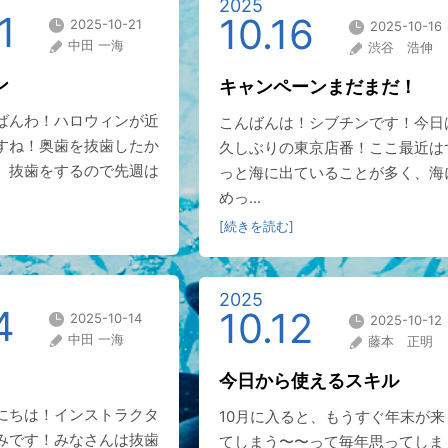
2025
1
10.16
2025-10-21
2025-10-16
中田 一海
渋谷 浩伸
ン
キャンペーンまだまだ！
ばんわ！ハロウィンが近
こんばんは！シブチンです！今日
すね！奥歯を抜歯したか
久しぶりの東京店番！ここ最近は
。抜歯をするので先週は
っと海に出ていることが多く、海
めっ...
[続きを読む]
2025
4
10.12
2025-10-14
2025-10-12
中田 一海
藤本 正明
今日から使えるスキル
にちは！インストラクタ
10月に入ると、もうすぐ年末が来
みです！みなさんは抜歯
てしまう〜〜って毎年思ってしま