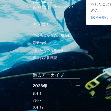
2026-06-30
をしたこと
ありがとう！侍ジャパン！！
のこ...
[続きを読む]
カテゴリー
潜酔酒場からのお知らせ
最新情報
TDFからのお知らせ
東京お店番日記
過去アーカイブ
2026年
8月(1)
7月(7)
6月(12)