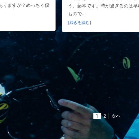
ありますか？めっちゃ僕
う、藤本です。時が過ぎるのは早
もので...
[続きを読む]
1
2
次へ