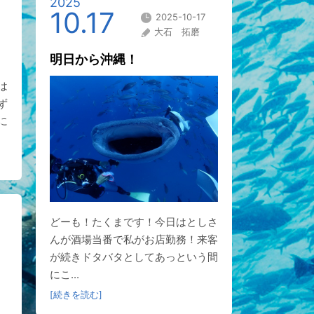
2025
10.17
2025-10-17
大石 拓磨
明日から沖縄！
は
ず
に
どーも！たくまです！今日はとしさ
んが酒場当番で私がお店勤務！来客
が続きドタバタとしてあっという間
にこ...
[続きを読む]