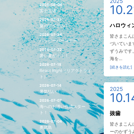
2025
2026-08-06
10.2
富士五湖
2026-07-31
ハロウィ
夏のアイテム！
2026-07-24
皆さまこん
ハッピーバースデー
づいていま
2026-07-22
ずうみです
暑い夏が！！！
海を...
2026-07-19
[続きを読む]
React Right（リアクトライ
ト）
2026-07-14
2025
暑気払い！
10.1
2026-07-07
海へのお誘い作成スター
ト！！
抜歯
2026-07-04
皆さまこん
奥武島
ーのかずう