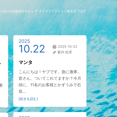
グライセンスを取得するなら ザ ダイブファクトリー東京店 ブログ
2025
10.22
2025-10-22
薮内 絵里
し
マンタ
こんにちは！ヤブです。急に激寒。
皆さん、ついてこれてますか？今月
頭に、11名のお客様とかずうみで石
寒
垣...
[続きを読む]