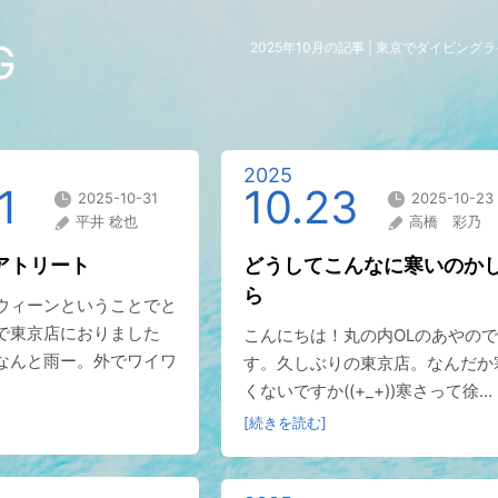
G
2025年10月の記事 | 東京でダイビン
2025
1
10.23
2025-10-31
2025-10-23
平井 稔也
高橋 彩乃
アトリート
どうしてこんなに寒いのか
ら
ウィーンということでと
で東京店におりました
こんにちは！丸の内OLのあやので
なんと雨ー。外でワイワ
す。久しぶりの東京店。なんだか
くないですか((+_+))寒さって徐...
[続きを読む]