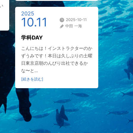
い
2025
10.11
2025-10-11
中田 一海
学科DAY
こんにちは！インストラクターのか
ずうみです！本日は久しぶりの土曜
日東京店朝のんびり出社できるか
な〜と...
[続きを読む]