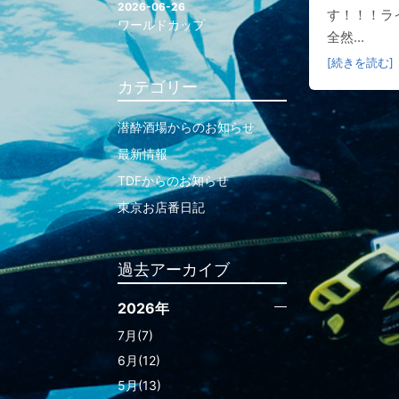
2026-06-26
す！！！ラ
ワールドカップ
全然...
[続きを読む]
カテゴリー
潜酔酒場からのお知らせ
最新情報
TDFからのお知らせ
東京お店番日記
過去アーカイブ
2026年
7月(7)
6月(12)
5月(13)