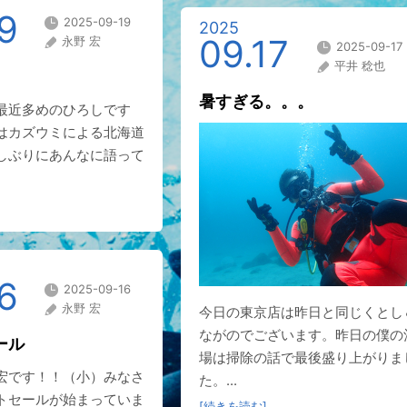
9
2025-09-19
2025
09.17
永野 宏
2025-09-17
平井 稔也
暑すぎる。。。
最近多めのひろしです
はカズウミによる北海道
しぶりにあんなに語って
6
2025-09-16
永野 宏
今日の東京店は昨日と同じくとし
ながのでございます。昨日の僕の
ール
場は掃除の話で最後盛り上がりま
宏です！！（小）みなさ
た。...
トセールが始まっていま
[続きを読む]