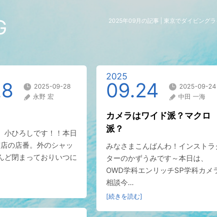
G
2025年09月の記事 | 東京でダイビン
2025
28
09.24
2025-09-28
2025-09-24
永野 宏
中田 一海
カメラはワイド派？マクロ
派？
、小ひろしです！！本日
京店の店番。外のシャッ
みなさまこんばんわ！インストラ
んど閉まっておりいつに
ターのかずうみです～本日は、
OWD学科エンリッチSP学科カメ
相談今...
[続きを読む]