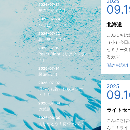
2025
2026-07-31
09.1
夏のアイテム！
2026-07-24
北海道
ハッピーバースデー
2026-07-22
こんにちは
暑い夏が！！！
（小）今日
2026-07-19
セミナー久
React Right（リアクトライ
るカズ...
ト）
[続きを読む]
2026-07-14
暑気払い！
2026-07-07
2025
海へのお誘い作成スター
09.1
ト！！
2026-07-04
奥武島
ライトセ
2026-06-30
こんにちは
ありがとう！侍ジャパン！！
ん！！ライ