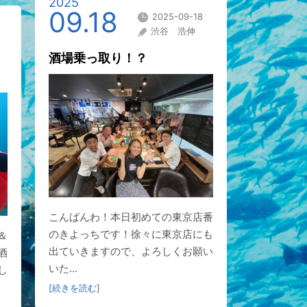
2025
09.18
2025-09-18
渋谷 浩伸
酒場乗っ取り！？
こんばんわ！本日初めての東京店番
のきよっちです！徐々に東京店にも
＆
出ていきますので、よろしくお願い
酒
いた...
し
[続きを読む]