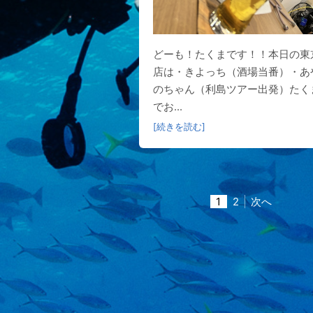
どーも！たくまです！！本日の東
店は・きよっち（酒場当番）・あ
のちゃん（利島ツアー出発）たく
でお...
[続きを読む]
1
2
次へ