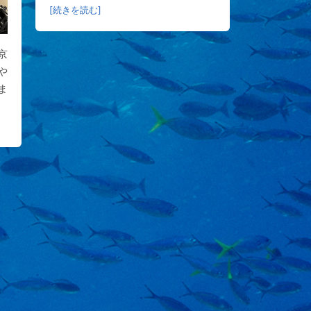
[続きを読む]
京
や
ま