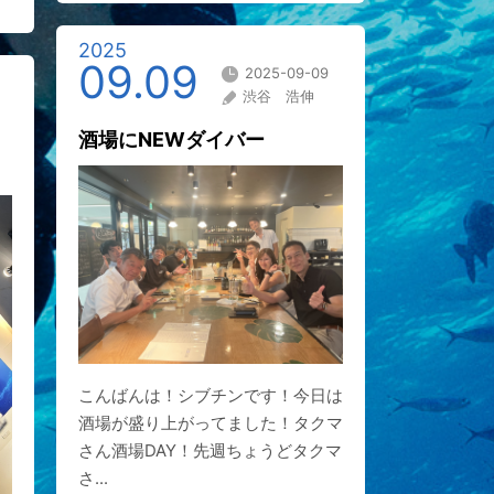
2025
09.09
2025-09-09
渋谷 浩伸
酒場にNEWダイバー
こんばんは！シブチンです！今日は
酒場が盛り上がってました！タクマ
さん酒場DAY！先週ちょうどタクマ
さ...