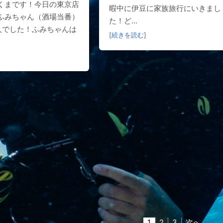
くまです！今日の東京店
暇中に伊豆に家族旅行にいきまし
ふみちゃん（酒場当番）
た！ど...
人でした！ふみちゃんは
[続きを読む]
1
2
3
次へ