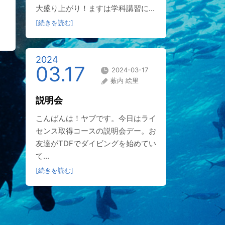
大盛り上がり！ますは学科講習に...
[続きを読む]
2024
03.17
2024-03-17
薮内 絵里
説明会
こんばんは！ヤブです。今日はライ
センス取得コースの説明会デー。お
友達がTDFでダイビングを始めてい
て...
[続きを読む]