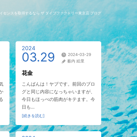
グライセンスを取得するなら ザ ダイブファクトリー東京店 ブログ
2024
03.29
2024-03-29
薮内 絵里
花金
気
こんばんは！ヤブです。前回のブロ
か
グと同じ内容になっちゃいますが、
る
今日もほっぺの筋肉がキテます。今
日も...
[続きを読む]