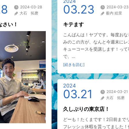
2024
28
03.23
2024-03-28
2024-03-23
大石 拓磨
薮内 絵里
なさい！
キテます
こんばんは！ヤブです。毎度おな
みのこの方が、なんと今週末にレ
キューコースを受講します！って
で、...
[続きを読む]
2024
03.21
2024-03-21
大石 拓磨
久しぶりの東京店！
どーも！たくまです！2日前まで
フレッシュ休暇を貰ってました！