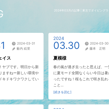
G
2024年03月の記事 | 東京でダイビン
2024
31
03.30
2024-03-31
2024-03-30
薮内 絵里
藤本 正明
ェイス
夏模様
！ヤブです。明日から新
春の嵐が過ぎ去ったと思えば、一
りますねー新しい環境や
に夏モード全開なくらい今日は暑
ドキドキワクワクしてい
ったですね！桜もこれで咲き乱れ
こと...
[続きを読む]