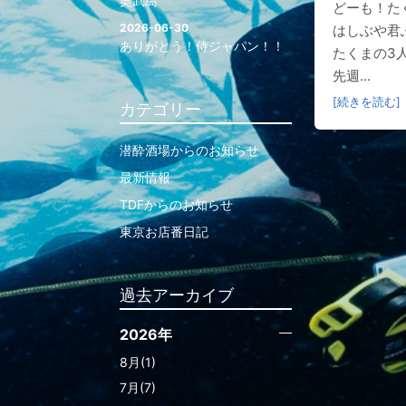
奥武島
どーも！た
2026-06-30
はしぶや君
ありがとう！侍ジャパン！！
たくまの3
先週...
[続きを読む]
カテゴリー
潜酔酒場からのお知らせ
最新情報
TDFからのお知らせ
東京お店番日記
過去アーカイブ
2026年
8月(1)
7月(7)