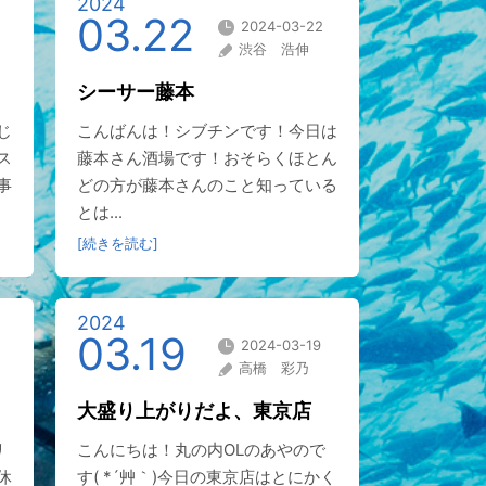
2024
03.22
2024-03-22
渋谷 浩伸
シーサー藤本
じ
こんばんは！シブチンです！今日は
ス
藤本さん酒場です！おそらくほとん
事
どの方が藤本さんのこと知っている
とは...
[続きを読む]
2024
03.19
2024-03-19
高橋 彩乃
大盛り上がりだよ、東京店
リ
こんにちは！丸の内OLのあやので
休
す( *´艸｀)今日の東京店はとにかく