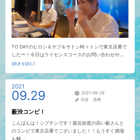
TO DAYのヒロシ＆ヤブ＆サトシ時々トシで東京店番で
した〜！今日はライセンスコースのお問い合わせや...
[続きを読む]
2021
09.29
2021-09-29
渋谷 浩伸
薮渋コンビ！
こんばんは！シブチンです！最近頻度の高い薮さんと
のコンビで東京店番でございました！！もうすぐ酒場
も解...