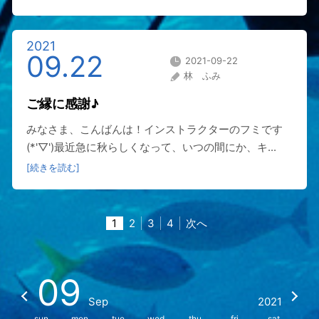
2021
09.22
2021-09-22
林 ふみ
ご縁に感謝♪
みなさま、こんばんは！インストラクターのフミです
(*'▽')最近急に秋らしくなって、いつの間にか、キ...
[続きを読む]
1
2
3
4
次へ
09
Sep
2021
sun
mon
tue
wed
thu
fri
sat