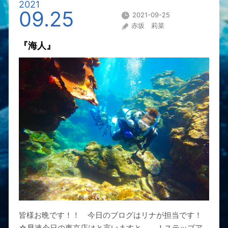
2021
09.25
2021-09-25
赤坂 莉菜
『海人』
皆様お晩です！！ 今日のブログはリナが担当です！
☆早速今日の東京店はと言いますと、、！ステップア