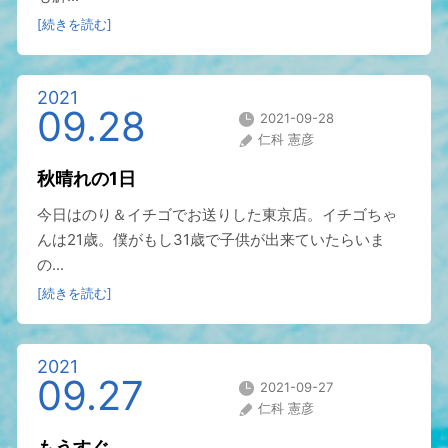
[続きを読む]
2021
09.28
2021-09-28
仁科 憲彦
秋晴れの1日
今日はのり＆イチゴでお送りした東京店。イチゴちゃ
んは21歳。僕がもし31歳で子供が出来ていたらいま
の...
[続きを読む]
2021
09.27
2021-09-27
仁科 憲彦
もうすぐ