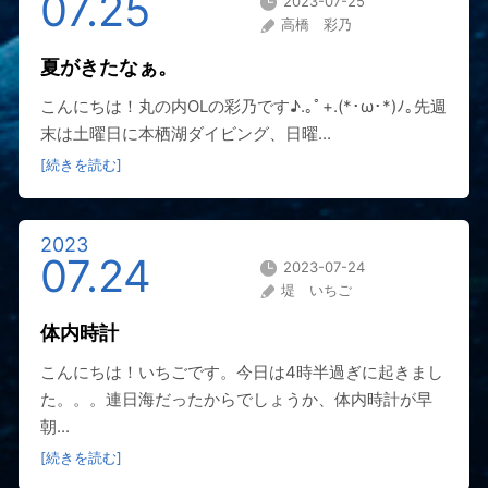
07.25
2023-07-25
高橋 彩乃
夏がきたなぁ。
こんにちは！丸の内OLの彩乃です♪.｡ﾟ+.(*･ω･*)ﾉ｡先週
末は土曜日に本栖湖ダイビング、日曜...
[続きを読む]
2023
07.24
2023-07-24
堤 いちご
体内時計
こんにちは！いちごです。今日は4時半過ぎに起きまし
た。。。連日海だったからでしょうか、体内時計が早
朝...
[続きを読む]