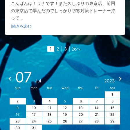
こんばんは！リナです！また久しぶりの東京店、前回
の東京店で学んだのでしっかり防寒対策トレーナー持
って...
[続きを読む]
1
2
3
次へ
07
Jul
2023
sun
mon
tue
wed
thu
fri
sat
1
2
3
4
5
6
7
8
9
10
11
12
13
14
15
16
17
18
19
20
21
22
23
24
25
26
27
28
29
30
31