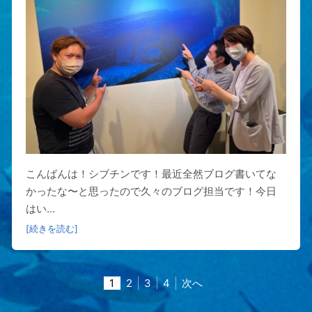
こんばんは！シブチンです！最近全然ブログ書いてな
かったな〜と思ったので久々のブログ担当です！今日
はい...
[続きを読む]
1
2
3
4
次へ