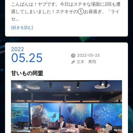
こんばんは！ヤブです。今日はステキな場面に2回も遭
遇してしまいました！ステキその①お昼過ぎ、「ライ
セ...
[続きを読む]
2022
05.25
2022-05-25
立木 勇翔
甘いもの同盟