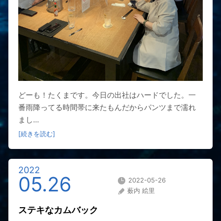
どーも！たくまです。今日の出社はハードでした。一
番雨降ってる時間帯に来たもんだからパンツまで濡れ
まし...
[続きを読む]
2022
05.26
2022-05-26
薮内 絵里
ステキなカムバック