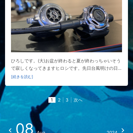
ひろしです。(大)お盆が終わると夏が終わっちゃいそう
で寂しくなってきますヒロシです。先日台風明けの日...
[続きを読む]
1
2
3
次へ
08
Aug
2024