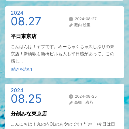
2024
08.27
2024-08-27
薮内 絵里
平日東京店
こんばんは！ヤブです。めーちゃくちゃ久しぶりの東
京店！新橋駅も新橋ビルも人も平日感があって、この
感じ...
[続きを読む]
2024
08.25
2024-08-25
高橋 彩乃
分刻みな東京店
こんにちは！丸の内OLのあやのです( *´艸｀)今日は日