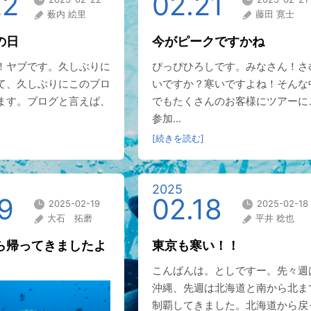
22
02.21
薮内 絵里
藤田 寛士
の日
今がピークですかね
！ヤブです。久しぶりに
ぴっぴひろしです。みなさん！さ
て、久しぶりにこのブロ
いですか？寒いですよね！そんな
ます。ブログと言えば、
でもたくさんのお客様にツアーに
参加...
[続きを読む]
2025
9
02.18
2025-02-19
2025-02-18
大石 拓磨
平井 稔也
ら帰ってきましたよ
東京も寒い！！
こんばんは。としですー。先々週
沖縄、先週は北海道と南から北ま
制覇してきました。北海道から戻