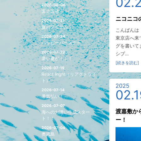
02.
2026-08-06
富士五湖
ニコニコ
2026-07-31
夏のアイテム！
こんばんは
2026-07-24
東京店へ来
ハッピーバースデー
グを書いて
2026-07-22
シブ...
暑い夏が！！！
[続きを読む]
2026-07-19
React Right（リアクトライ
ト）
2025
02.1
2026-07-14
暑気払い！
2026-07-07
渡嘉敷か
海へのお誘い作成スター
ト！！
ー！
2026-07-04
奥武島