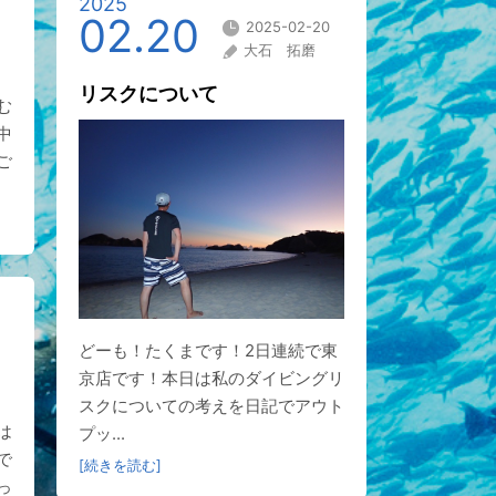
2025
02.20
2025-02-20
大石 拓磨
リスクについて
む
中
ご
どーも！たくまです！2日連続で東
京店です！本日は私のダイビングリ
スクについての考えを日記でアウト
は
プッ...
で
[続きを読む]
っ