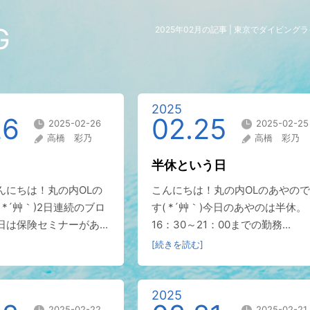
G
2025年02月の記事 | 東京でダイビン
2025
26
02.25
2025-02-26
2025-02-25
高橋 彩乃
高橋 彩乃
半休という日
んにちは！丸の内OLの
こんにちは！丸の内OLのあやので
 *´艸｀)2日連続のブロ
す( *´艸｀)今日のあやのは半休。
は保険セミナーがあ...
16：30～21：00までの勤務...
[続きを読む]
2025
2025-02-22
2025-02-21