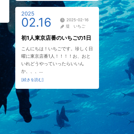
2025
02.16
2025-02-16
堤 いちご
初1人東京店番のいちごの1日
こんにちは！いちごです。珍しく日
曜に東京店番1人！！！！お、おと
いれどうやっていったらいいん
か、、、...
[続きを読む]