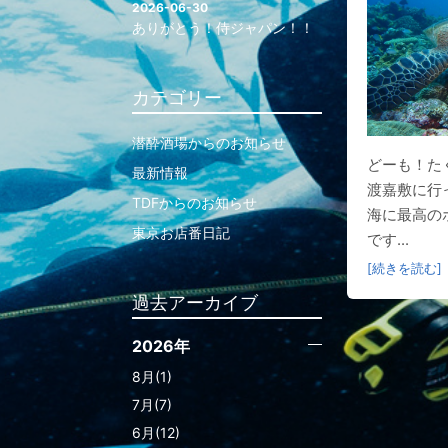
2026-06-30
ありがとう！侍ジャパン！！
カテゴリー
潜酔酒場からのお知らせ
どーも！た
最新情報
渡嘉敷に行
TDFからのお知らせ
海に最高の
東京お店番日記
です...
[続きを読む]
過去アーカイブ
2026年
8月(1)
7月(7)
6月(12)