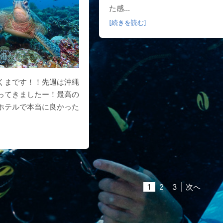
た感...
[続きを読む]
くまです！！先週は沖縄
ってきましたー！最高の
ホテルで本当に良かった
1
2
3
次へ