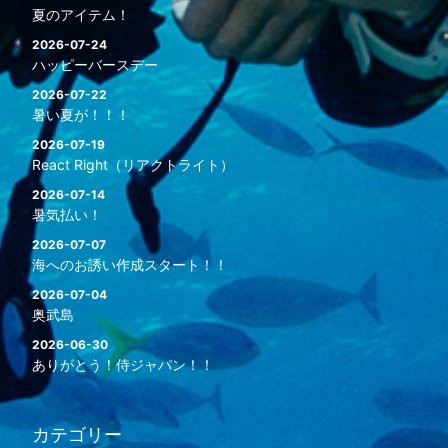
夏のアイテム！
2026-07-24
ハッピーバースデー
2026-07-22
暑い夏が！！！
2026-07-19
React Right（リアクトライト）
2026-07-14
暑気払い！
2026-07-07
海へのお誘い作成スタート！！
2026-07-04
奥武島
2026-06-30
ありがとう！侍ジャパン！！
カテゴリー