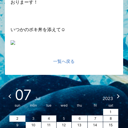
おりまーす！
いつかのポキ丼を添えて☺︎
一覧へ戻る
07
Jul
2023
sun
mon
tue
wed
thu
fri
sat
1
2
3
4
5
6
7
8
9
10
11
12
13
14
15