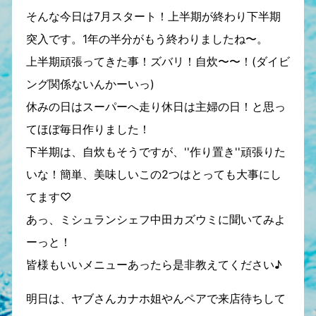
そんな今日は7月スタート！上半期が終わり下半期
突入です。1年の半分がもう終わりましたね〜。
上半期頑張ってきた事！ズバリ！自炊〜〜！(ダイビ
ング関係ないんかーいっ)
休みの日はスーパーへ走り休日は主婦の日！と思っ
てほぼ毎日作りました！
下半期は、自炊もそうですが、''作り置き''頑張りた
いな！簡単、美味しいこの2つはとっても大事にし
てます♡
あっ、ミシュランシェフ中田カズウミに聞いてみよ
ーっと！
皆様もいいメニューあったら是非教えてください♪
明日は、ヤブさんカナホ姐やんペアで来店待ちして