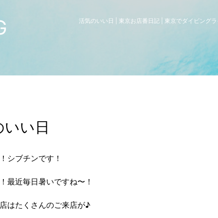
G
活気のいい日 | 東京お店番日記 | 東京でダイビン
のいい日
！シブチンです！
！最近毎日暑いですね〜！
店はたくさんのご来店が♪