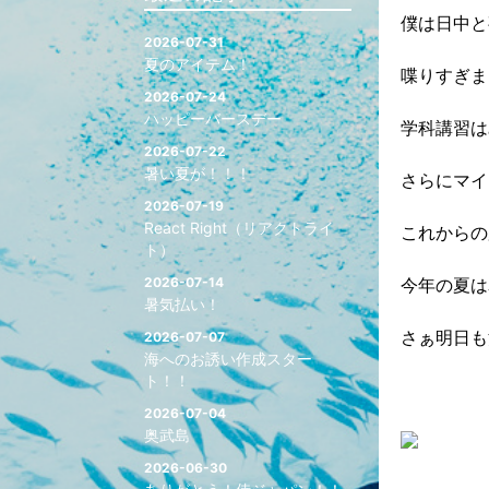
僕は日中と
2026-07-31
夏のアイテム！
喋りすぎま
2026-07-24
ハッピーバースデー
学科講習は
2026-07-22
暑い夏が！！！
さらにマイ
2026-07-19
React Right（リアクトライ
これからの
ト）
2026-07-14
今年の夏は
暑気払い！
さぁ明日も
2026-07-07
海へのお誘い作成スター
ト！！
2026-07-04
奥武島
2026-06-30