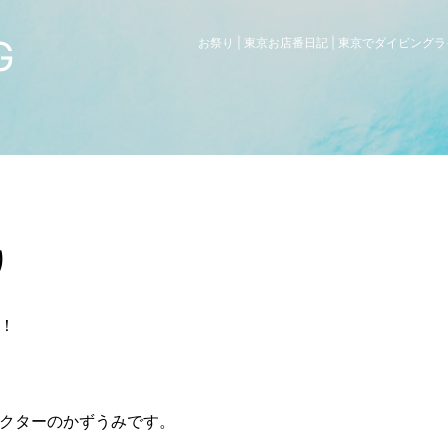
G
お祭り | 東京お店番日記 | 東京でダイビン
り
！
クターのかずうみです。