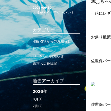
奥武島
池◯ちゃ
2026-06-30
ありがとう！侍ジャパン！！
一緒にレギ
カテゴリー
お祭り散
潜酔酒場からのお知らせ
最新情報
TDFからのお知らせ
佐世保バー
東京お店番日記
過去アーカイブ
2026年
8月(1)
佐世保バー
7月(7)