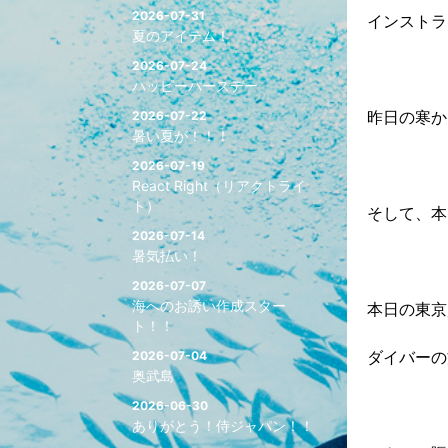
2026-07-31
インストラ
夏のアイテム！
2026-07-24
ハッピーバースデー
昨日の寒か
2026-07-22
暑い夏が！！！
2026-07-19
React Right（リアクトライ
ト）
そして、本日は
2026-07-14
暑気払い！
2026-07-07
海へのお誘い作成スター
本日の東京
ト！！
ダイバーの
2026-07-04
奥武島
2026-06-30
ありがとう！侍ジャパン！！