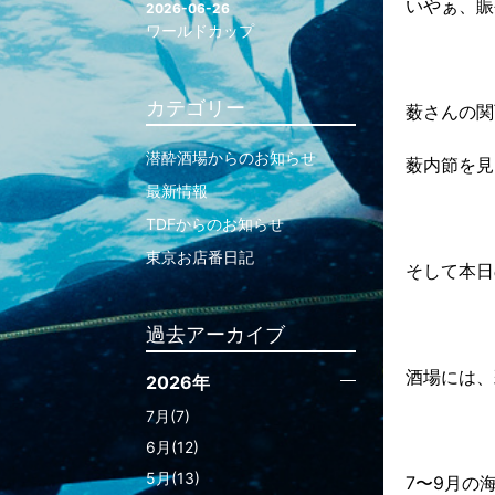
いやぁ、賑
2026-06-26
ワールドカップ
カテゴリー
薮さんの関
潜酔酒場からのお知らせ
薮内節を見
最新情報
TDFからのお知らせ
東京お店番日記
そして本日
過去アーカイブ
酒場には、
2026年
7月(7)
6月(12)
5月(13)
7〜9月の