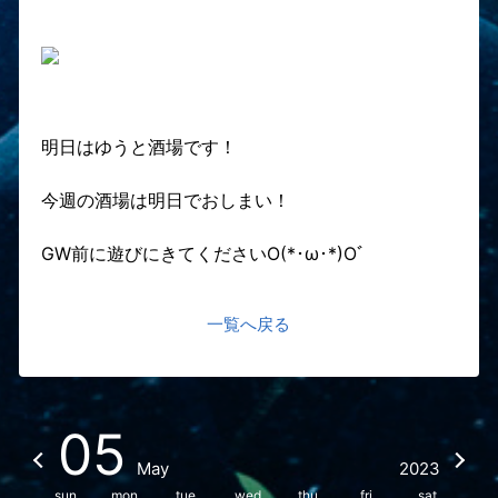
明日はゆうと酒場です！
今週の酒場は明日でおしまい！
GW前に遊びにきてくださいO(*･ω･*)Oﾞ
一覧へ戻る
05
May
2023
sun
mon
tue
wed
thu
fri
sat