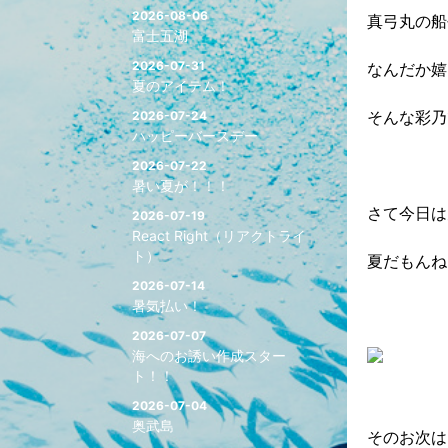
2026-08-06
真弓丸の船
富士五湖
2026-07-31
なんだか嬉
夏のアイテム！
そんな彩乃
2026-07-24
ハッピーバースデー
2026-07-22
暑い夏が！！！
さて今日は
2026-07-19
React Right（リアクトライ
ト）
夏だもんね
2026-07-14
暑気払い！
2026-07-07
海へのお誘い作成スター
ト！！
2026-07-04
奥武島
そのお次は