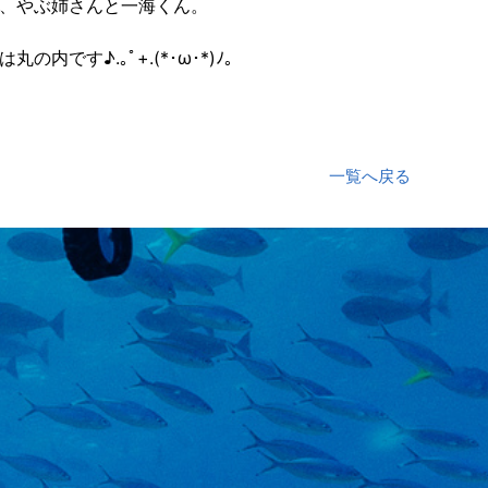
、やぶ姉さんと一海くん。
の内です♪.｡ﾟ+.(*･ω･*)ﾉ｡
一覧へ戻る