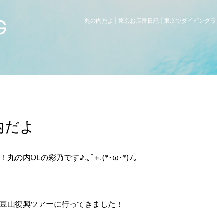
G
丸の内だよ | 東京お店番日記 | 東京でダイビン
内だよ
丸の内OLの彩乃です♪.｡ﾟ+.(*･ω･*)ﾉ｡
豆山復興ツアーに行ってきました！