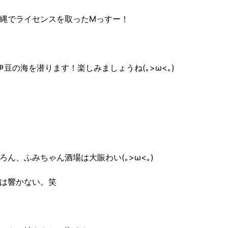
縄でライセンスを取ったMっすー！
伊豆の海を潜ります！楽しみましょうね(｡>ω<｡)
ろん、ふみちゃん酒場は大賑わい(｡>ω<｡)
は響かない。笑