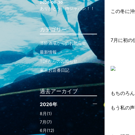
2026-06-30
ありがとう！侍ジャパン！！
この冬に沖
カテゴリー
7月に初の
潜酔酒場からのお知らせ
最新情報
TDFからのお知らせ
東京お店番日記
過去アーカイブ
もちのろん
2026年
もう私の声
8月(1)
7月(7)
6月(12)