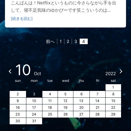
こんばんは！Netflixというものに今さらながら手を出
して、寝不足気味のゆかぴーです笑こういうのは...
[続きを読む]
前へ
1
2
3
4
10
Oct
2022
sun
mon
tue
wed
thu
fri
sat
1
2
3
4
5
6
7
8
9
10
11
12
13
14
15
16
17
18
19
20
21
22
23
24
25
26
27
28
29
30
31