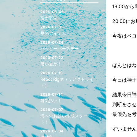
19:00か
2026-08-06
富士五湖
20:00
2026-07-31
夏のアイテム！
今夜はベロ
2026-07-24
ハッピーバースデー
2026-07-22
暑い夏が！！！
ほんとはね
2026-07-19
React Right（リアクトライ
今日は神子
ト）
結果今日神
2026-07-14
暑気払い！
判断をさせ
2026-07-07
最優先を考
海へのお誘い作成スター
ト！！
すいません
2026-07-04