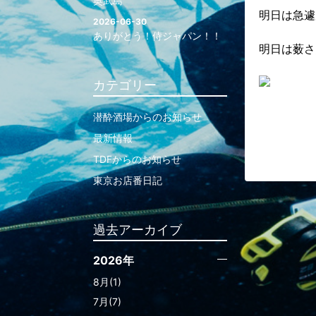
奥武島
明日は急遽
2026-06-30
ありがとう！侍ジャパン！！
明日は薮さ
カテゴリー
潜酔酒場からのお知らせ
最新情報
TDFからのお知らせ
東京お店番日記
過去アーカイブ
2026年
8月(1)
7月(7)