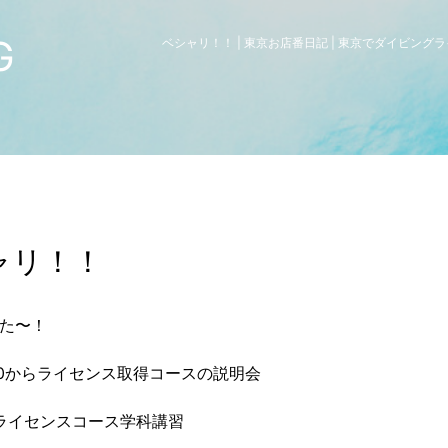
G
ベシャリ！！ | 東京お店番日記 | 東京でダイビン
ャリ！！
た〜！
:00からライセンス取得コースの説明会
からライセンスコース学科講習