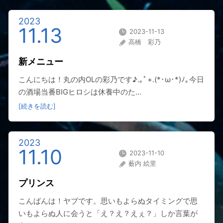
2023
11.13
2023-11-13
高橋 彩乃
新メニュー
こんにちは！丸の内OLの彩乃です♪.｡ﾟ+.(*･ω･*)ﾉ｡今日
の酒場当番BIGヒロシは休養中のた...
[続きを読む]
2023
11.10
2023-11-10
薮内 絵里
プリンス
こんばんは！ヤブです。思いもよらぬタイミングで思
いもよらぬ人に会うと「え？え？えぇ？」しか言葉が