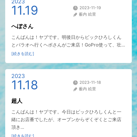
2023
11.19
2023-11-19
薮内 絵里
へぼさん
こんばんは！ヤブです。明後日からビックひろしくん
とパラオへ行くヘボさんがご来店！GoPro使って、壮...
[続きを読む]
2023
11.18
2023-11-18
薮内 絵里
超人
こんばんは！ヤブです。今日はビックひろしくんと一
緒にお店番でしたが、オープンからぞくぞくとご来店
頂き...
[続きを読む]