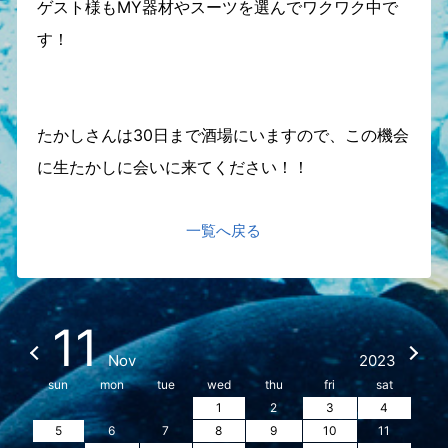
ゲスト様もMY器材やスーツを選んでワクワク中で
す！
たかしさんは30日まで酒場にいますので、この機会
に生たかしに会いに来てください！！
一覧へ戻る
11
Nov
2023
sun
mon
tue
wed
thu
fri
sat
1
2
3
4
5
6
7
8
9
10
11