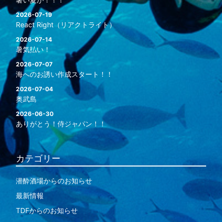
2026-07-19
React Right（リアクトライト）
2026-07-14
暑気払い！
2026-07-07
海へのお誘い作成スタート！！
2026-07-04
奥武島
2026-06-30
ありがとう！侍ジャパン！！
カテゴリー
潜酔酒場からのお知らせ
最新情報
TDFからのお知らせ