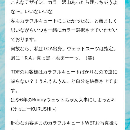
こんなデザイン、カラー沢山あったら迷っちゃうよ
な〜。いいないいな
私もカラフルキュートにしたかったな。と羨ましく
思いながらいつも一緒にカラー選択させていただい
ております。
何故なら、私はTCA出身。ウェットスーツは指定。
肩に「R.A」真っ黒。地味ーーっ。（笑）
TDFのお客様はカラフルキュートばかりなので逆に
被らない？！うんうんうん。と自分を納得させてま
す。
はや6年のBuddyウェットちゃん大事にしよっと♪
(けっこーKURUSHII⭐︎)
肝心なお客さまのカラフルキュートWETお写真撮り