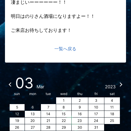
凄まじいーーーーーー！！
明日はのりさん酒場になりますよー！！
ご来店お待ちしております！
一覧へ戻る
03
Mar
2023
sun
mon
tue
wed
thu
fri
sat
1
2
3
4
5
6
7
8
9
10
11
12
13
14
15
16
17
18
19
20
21
22
23
24
25
26
27
28
29
30
31