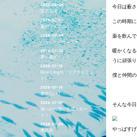
2026-08-06
今日は薮さ
富士五湖
2026-07-31
この時期に
夏のアイテム！
薬を飲んで
2026-07-24
ハッピーバースデー
暖かくなる
2026-07-22
暑い夏が！！！
うに頑張り
2026-07-19
React Right（リアクトライ
僕と仲間の
ト）
2026-07-14
暑気払い！
2026-07-07
そんな今日
海へのお誘い作成スター
ト！！
2026-07-04
やっぱすげ
奥武島