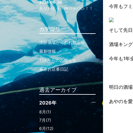
2026-06-30
今宵もフミ
ありがとう！侍ジャパン！！
カテゴリー
そして先日
潜酔酒場からのお知らせ
酒場キング
最新情報
今年も1年
TDFからのお知らせ
東京お店番日記
明日の酒場
過去アーカイブ
あやのを愛
2026年
8月(1)
7月(7)
6月(12)