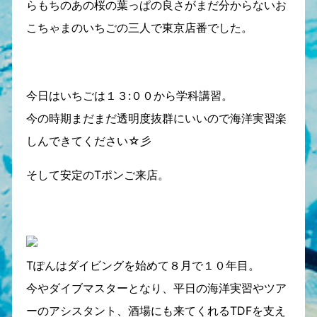
らもちのあの桜の葉っぱの良さがまだ分からないお
こちゃまのいちごの三人で東京店番でした。
今日はいちごは１３:００から学科講習。
今の時期まだまだ透明度抜群にいいので海洋実習楽
しんできてください☆彡
そして安定のTポンご来店。
Tぽんはダイビングを始めて８月で１０年目。
今やダイブマスターとなり、平日の海洋実習やツア
ーのアシスタント、酒場にも来てくれるTDFを支え