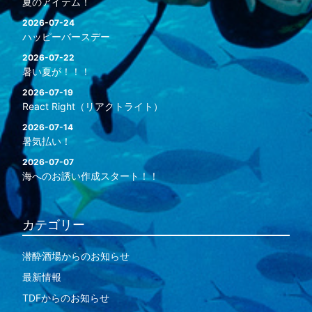
夏のアイテム！
2026-07-24
ハッピーバースデー
2026-07-22
暑い夏が！！！
2026-07-19
React Right（リアクトライト）
2026-07-14
暑気払い！
2026-07-07
海へのお誘い作成スタート！！
カテゴリー
潜酔酒場からのお知らせ
最新情報
TDFからのお知らせ