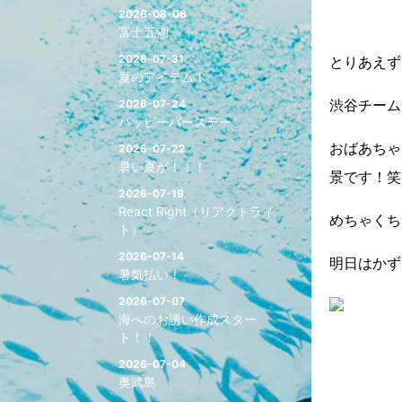
2026-08-06
富士五湖
2026-07-31
とりあえず
夏のアイテム！
渋谷チーム
2026-07-24
ハッピーバースデー
おばあちゃ
2026-07-22
暑い夏が！！！
景です！笑
2026-07-19
React Right（リアクトライ
めちゃくち
ト）
2026-07-14
明日はかず
暑気払い！
2026-07-07
海へのお誘い作成スター
ト！！
2026-07-04
奥武島