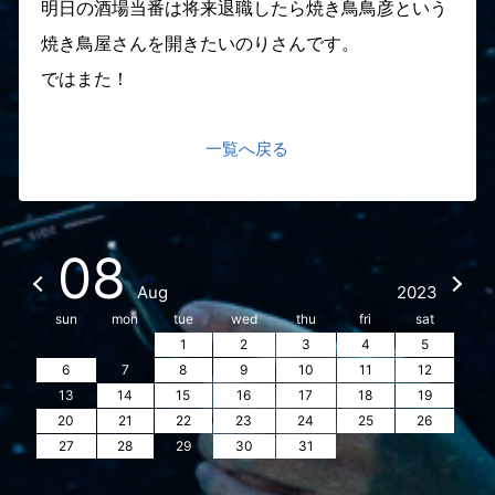
明日の酒場当番は将来退職したら焼き鳥鳥彦という
焼き鳥屋さんを開きたいのりさんです。
ではまた！
一覧へ戻る
08
Aug
2023
sun
mon
tue
wed
thu
fri
sat
1
2
3
4
5
6
7
8
9
10
11
12
13
14
15
16
17
18
19
20
21
22
23
24
25
26
27
28
29
30
31