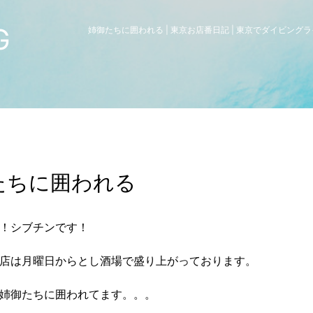
G
姉御たちに囲われる | 東京お店番日記 | 東京でダイビング
たちに囲われる
！シブチンです！
店は月曜日からとし酒場で盛り上がっております。
姉御たちに囲われてます。。。