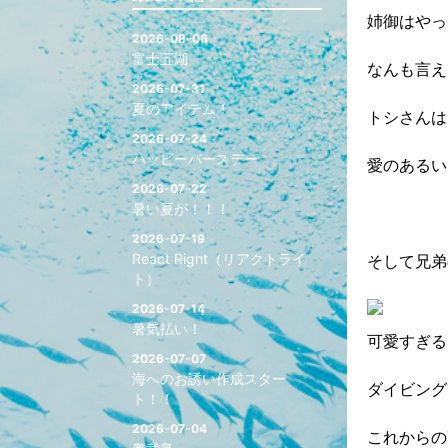
姉御はやっ
2026-08-06
富士五湖
なんも言え
2026-07-31
夏のアイテム！
トシさんは
2026-07-24
ハッピーバースデー
愛のあるい
2026-07-22
暑い夏が！！！
2026-07-19
React Right（リアクトライ
そして兄弟
ト）
2026-07-14
暑気払い！
可愛すぎる
2026-07-07
海へのお誘い作成スター
ダイビング
ト！！
2026-07-04
これからの