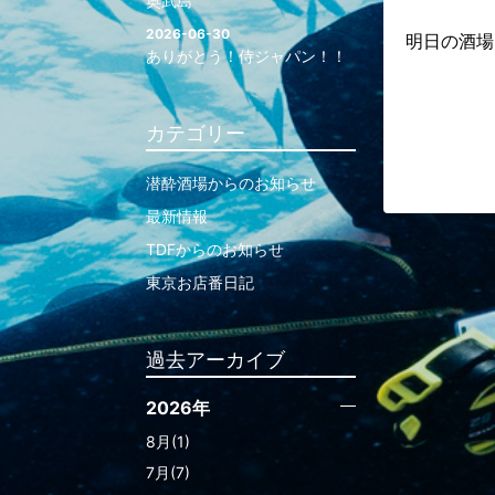
奥武島
2026-06-30
明日の酒場
ありがとう！侍ジャパン！！
カテゴリー
潜酔酒場からのお知らせ
最新情報
TDFからのお知らせ
東京お店番日記
過去アーカイブ
2026年
8月(1)
7月(7)