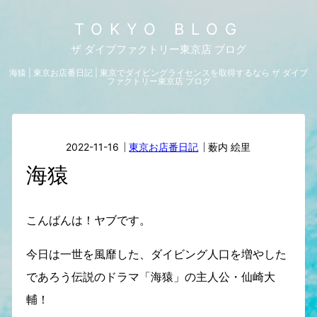
TOKYO BLOG
ザ ダイブファクトリー東京店 ブログ
海猿 | 東京お店番日記 | 東京でダイビングライセンスを取得するなら ザ ダイブ
ファクトリー東京店 ブログ
2022-11-16
東京お店番日記
薮内 絵里
海猿
こんばんは！ヤブです。
今日は一世を風靡した、ダイビング人口を増やした
であろう伝説のドラマ「海猿」の主人公・仙崎大
輔！