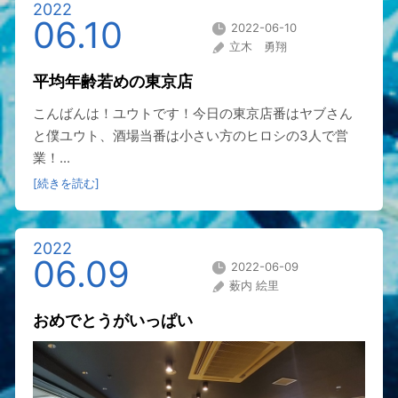
2022
06.10
2022-06-10
立木 勇翔
平均年齢若めの東京店
こんばんは！ユウトです！今日の東京店番はヤブさん
と僕ユウト、酒場当番は小さい方のヒロシの3人で営
業！...
[続きを読む]
2022
06.09
2022-06-09
薮内 絵里
おめでとうがいっぱい