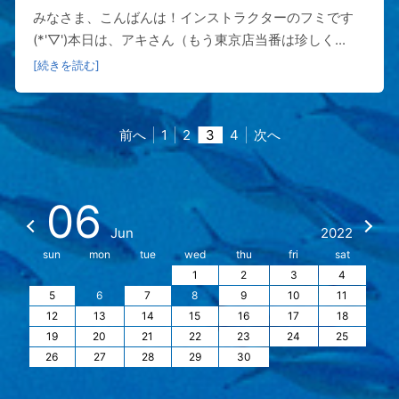
みなさま、こんばんは！インストラクターのフミです
(*'▽')本日は、アキさん（もう東京店当番は珍しく...
[続きを読む]
前へ
1
2
3
4
次へ
06
Jun
2022
sun
mon
tue
wed
thu
fri
sat
1
2
3
4
5
6
7
8
9
10
11
12
13
14
15
16
17
18
19
20
21
22
23
24
25
26
27
28
29
30