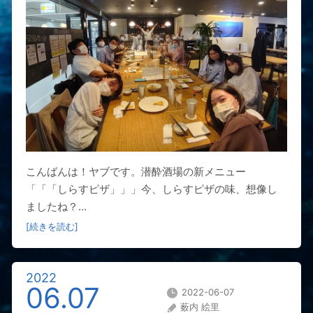
こんばんは！ヤブです。潜酔酒場の新メニュー
「「「しらすピザ」」」今、しらすピザの味、想像し
ましたね？...
[続きを読む]
2022
06.07
2022-06-07
薮内 絵里