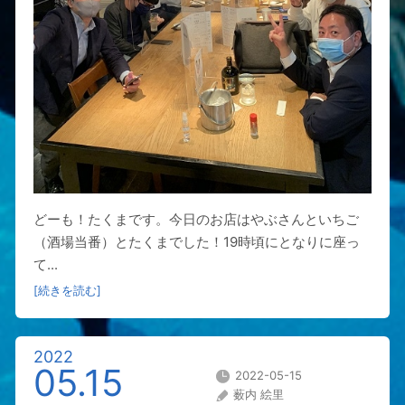
どーも！たくまです。今日のお店はやぶさんといちご
（酒場当番）とたくまでした！19時頃にとなりに座っ
て...
[続きを読む]
2022
05.15
2022-05-15
薮内 絵里