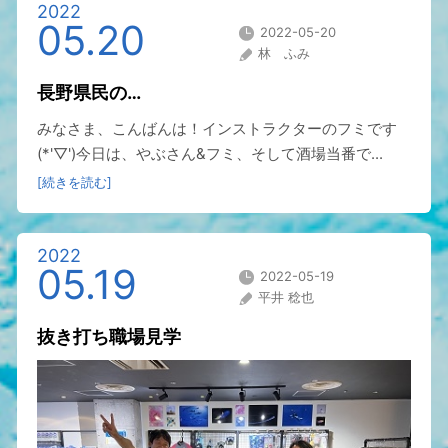
2022
05.20
2022-05-20
林 ふみ
長野県民の…
みなさま、こんばんは！インストラクターのフミです
(*'▽')今日は、やぶさん&フミ、そして酒場当番で...
[続きを読む]
2022
05.19
2022-05-19
平井 稔也
抜き打ち職場見学