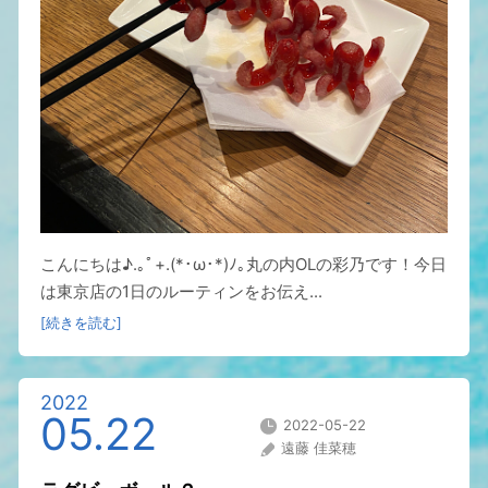
こんにちは♪.｡ﾟ+.(*･ω･*)ﾉ｡丸の内OLの彩乃です！今日
は東京店の1日のルーティンをお伝え...
[続きを読む]
2022
05.22
2022-05-22
遠藤 佳菜穂