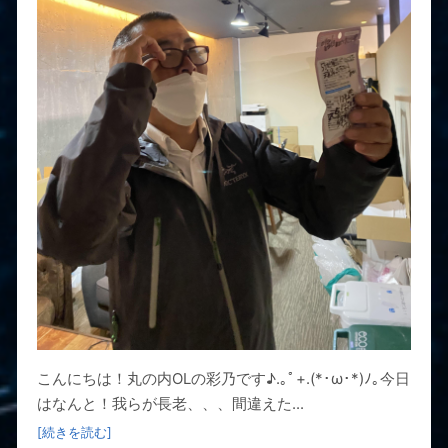
こんにちは！丸の内OLの彩乃です♪.｡ﾟ+.(*･ω･*)ﾉ｡今日
はなんと！我らが長老、、、間違えた...
[続きを読む]