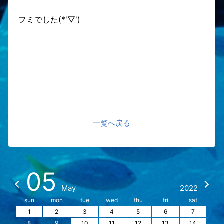
フミでした(*'▽')
一覧へ戻る
05
May
2022
sun
mon
tue
wed
thu
fri
sat
1
2
3
4
5
6
7
8
9
10
11
12
13
14