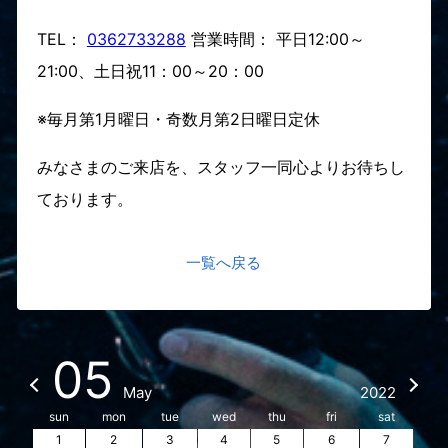
TEL：
0362733288
営業時間： 平日12:00～
21:00、土日祝11：00～20：00
※毎月第1月曜日・奇数月第2日曜日定休
みなさまのご来店を、スタッフ一同心よりお待ちし
ております。
一覧へ戻る
05
May
2022
sun
mon
tue
wed
thu
fri
sat
1
2
3
4
5
6
7