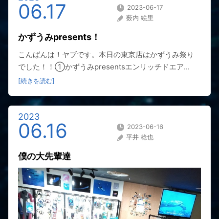
06.17
2023-06-17
薮内 絵里
かずうみpresents！
こんばんは！ヤブです。本日の東京店はかずうみ祭り
でした！！①かずうみpresentsエンリッチドエア...
[続きを読む]
2023
06.16
2023-06-16
平井 稔也
僕の大先輩達