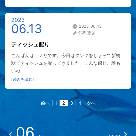
2023
06.13
2023-06-13
仁科 憲彦
ティッシュ配り
こんばんは。ノリです。今日はタンクをしょって新橋
駅でティッシュを配ってきました。こんな感じ。誰も
いね...
[続きを読む]
前へ
1
2
3
4
次へ
06