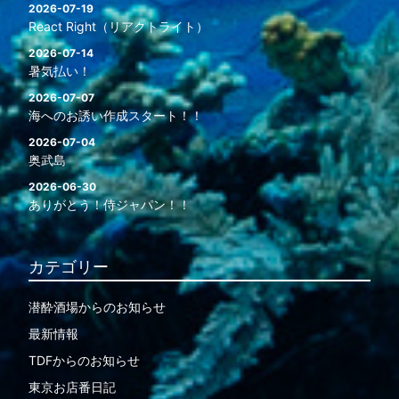
2026-07-19
React Right（リアクトライト）
2026-07-14
暑気払い！
2026-07-07
海へのお誘い作成スタート！！
2026-07-04
奥武島
2026-06-30
ありがとう！侍ジャパン！！
カテゴリー
潜酔酒場からのお知らせ
最新情報
TDFからのお知らせ
東京お店番日記