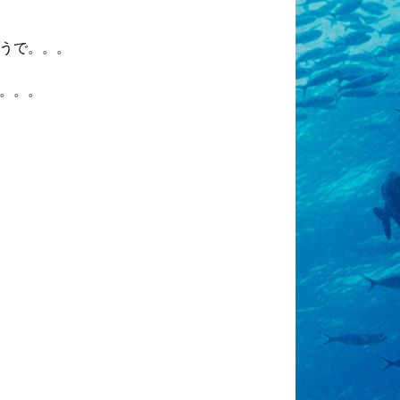
うで。。。
。。。
。