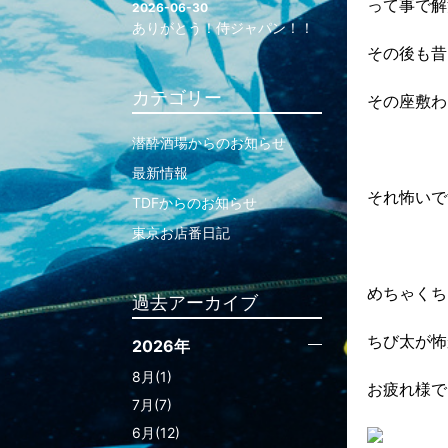
って事で解
2026-06-30
ありがとう！侍ジャパン！！
その後も昔
カテゴリー
その座敷わ
潜酔酒場からのお知らせ
最新情報
それ怖いで
TDFからのお知らせ
東京お店番日記
めちゃくち
過去アーカイブ
ちび太が怖
2026年
8月(1)
お疲れ様で
7月(7)
6月(12)