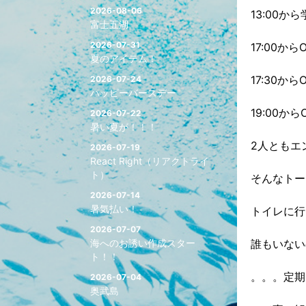
2026-08-06
13:00か
富士五湖
2026-07-31
17:00か
夏のアイテム！
17:30か
2026-07-24
ハッピーバースデー
19:00か
2026-07-22
暑い夏が！！！
2人ともエ
2026-07-19
React Right（リアクトライ
ト）
そんなトー
2026-07-14
暑気払い！
トイレに行
2026-07-07
海へのお誘い作成スター
誰もいない
ト！！
。。。定期
2026-07-04
奥武島