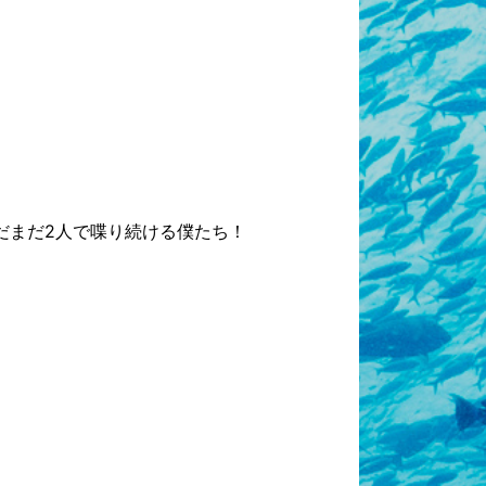
だまだ2人で喋り続ける僕たち！