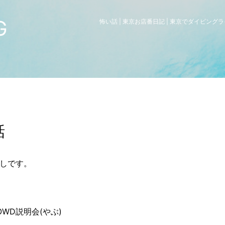
G
怖い話 | 東京お店番日記 | 東京でダイビン
話
しです。
らOWD説明会(やぶ)