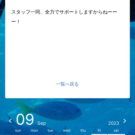
スタッフ一同、全力でサポートしますからねーー
ー！
一覧へ戻る
09
Sep
2023
sun
mon
tue
wed
thu
fri
sat