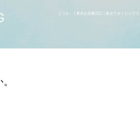
G
どうか。 | 東京お店番日記 | 東京でダイビン
か。