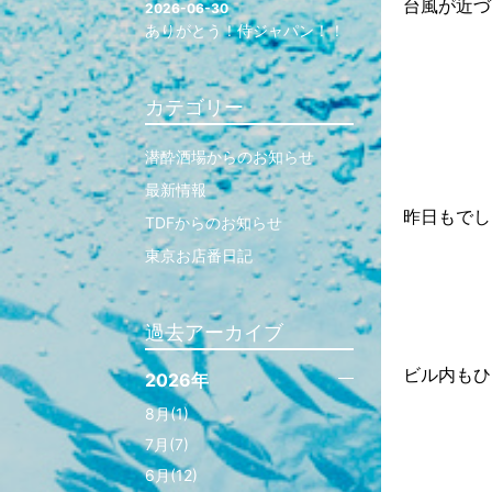
台風が近づ
2026-06-30
ありがとう！侍ジャパン！！
カテゴリー
潜酔酒場からのお知らせ
最新情報
昨日もでし
TDFからのお知らせ
東京お店番日記
過去アーカイブ
ビル内もひ
2026年
8月(1)
7月(7)
6月(12)