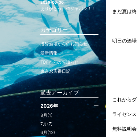
2026-06-30
ありがとう！侍ジャパン！！
まだ夏は終
カテゴリー
明日の酒場
潜酔酒場からのお知らせ
最新情報
TDFからのお知らせ
東京お店番日記
過去アーカイブ
これからダ
2026年
ライセンス
8月(1)
7月(7)
無料説明会
6月(12)