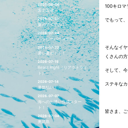
2026-08-06
100キロ
富士五湖
2026-07-31
でもって、
夏のアイテム！
2026-07-24
ハッピーバースデー
そんなイヤ
2026-07-22
暑い夏が！！！
くさんの方
2026-07-19
React Right（リアクトライ
そして、今
ト）
2026-07-14
ステキなカ
暑気払い！
2026-07-07
海へのお誘い作成スター
ト！！
皆さま、ご
2026-07-04
奥武島