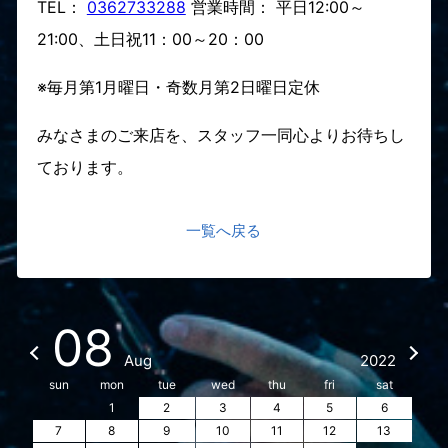
TEL：
0362733288
営業時間： 平日12:00～
21:00、土日祝11：00～20：00
※毎月第1月曜日・奇数月第2日曜日定休
みなさまのご来店を、スタッフ一同心よりお待ちし
ております。
一覧へ戻る
08
Aug
2022
sun
mon
tue
wed
thu
fri
sat
1
2
3
4
5
6
7
8
9
10
11
12
13