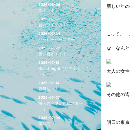
2026-08-06
新しい年の
富士五湖
2026-07-31
夏のアイテム！
…って、、
2026-07-24
ハッピーバースデー
な、なんと
2026-07-22
暑い夏が！！！
2026-07-19
React Right（リアクトライ
大人の女性
ト）
2026-07-14
暑気払い！
その他の皆
2026-07-07
海へのお誘い作成スター
ト！！
2026-07-04
明日の東京
奥武島