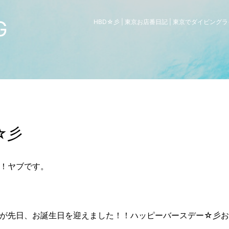
G
HBD☆彡 | 東京お店番日記 | 東京でダイビン
☆彡
！ヤブです。
が先日、お誕生日を迎えました！！ハッピーバースデー☆彡お