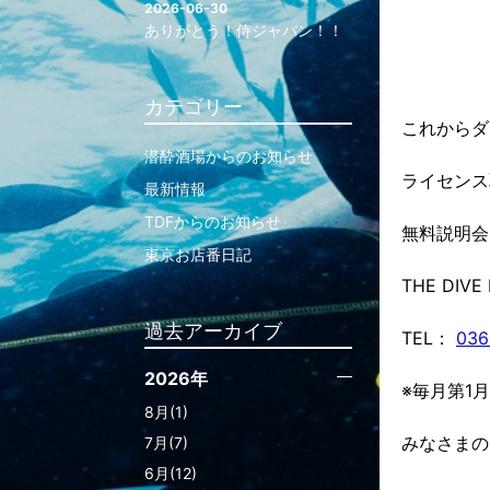
2026-06-30
ありがとう！侍ジャパン！！
カテゴリー
これからダ
潜酔酒場からのお知らせ
ライセンス
最新情報
TDFからのお知らせ
無料説明会
東京お店番日記
THE DIV
過去アーカイブ
TEL：
036
2026年
※毎月第1
8月(1)
みなさまの
7月(7)
6月(12)