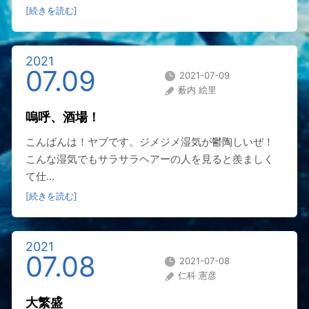
[続きを読む]
2021
07.09
2021-07-09
薮内 絵里
嗚呼、酒場！
こんばんは！ヤブです。ジメジメ湿気が鬱陶しいぜ！
こんな湿気でもサラサラヘアーの人を見ると羨ましく
て仕...
[続きを読む]
2021
07.08
2021-07-08
仁科 憲彦
大繁盛