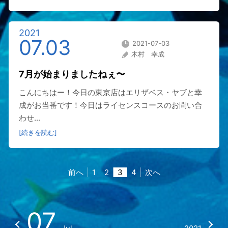
2021
07.03
2021-07-03
木村 幸成
7月が始まりましたねぇ〜
こんにちはー！今日の東京店はエリザベス・ヤブと幸
成がお当番です！今日はライセンスコースのお問い合
わせ...
[続きを読む]
前へ
1
2
3
4
次へ
07