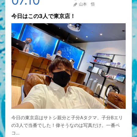
07.10
山本 悟
今日はこの3人で東京店！
今日の東京店はサトシ親分と子分Aタクマ、子分Bエリ
の3人で当番でした！偉そうなのは写真だけ。一番ペ
コ...