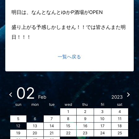
明日は、なんとなんと
ゆかP酒場
がOPEN
盛り上がる予感しかしません！！では皆さんまた明
日！！！
一覧へ戻る
02
Feb
2023
sun
mon
tue
wed
thu
fri
sat
1
2
3
4
5
6
7
8
9
10
11
12
13
14
15
16
17
18
19
20
21
22
23
24
25