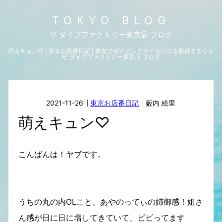
TOKYO BLOG
ザ ダイブファクトリー東京店 ブログ
萌えキュン♡ | 東京お店番日記 | 東京でダイビングライセンスを取得するなら
ザ ダイブファクトリー東京店 ブログ
2021-11-26
東京お店番日記
薮内 絵里
萌えキュン♡
こんばんは！ヤブです。
うちの丸の内OLこと、あやのってぃの姉御感！姐さ
ん感が日に日に増してきていて、ビビってます