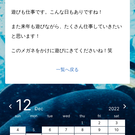
遊びも仕事です。こんな日もありですね！
また来年も遊びながら、たくさん仕事していきたい
と思います！
このメガネをかけに遊びにきてくださいね！笑
一覧へ戻る
12
Dec
2022
sun
mon
tue
wed
thu
fri
sat
1
2
3
4
5
6
7
8
9
10