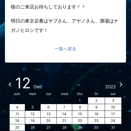
様のご来店お待ちしております＾＾
明日の東京店番はヤブさん、アヤノさん、酒場はナ
ガノヒロシです！
一覧へ戻る
12
Dec
2022
sun
mon
tue
wed
thu
fri
sat
1
2
3
4
5
6
7
8
9
10
11
12
13
14
15
16
17
18
19
20
21
22
23
24
25
26
27
28
29
30
31