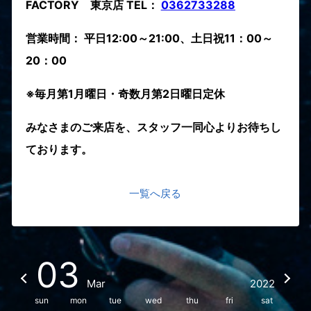
FACTORY 東京店 TEL：
0362733288
営業時間： 平日12:00～21:00、土日祝11：00～
20：00
※毎月第1月曜日・奇数月第2日曜日定休
みなさまのご来店を、スタッフ一同心よりお待ちし
ております。
一覧へ戻る
03
Mar
2022
sun
mon
tue
wed
thu
fri
sat