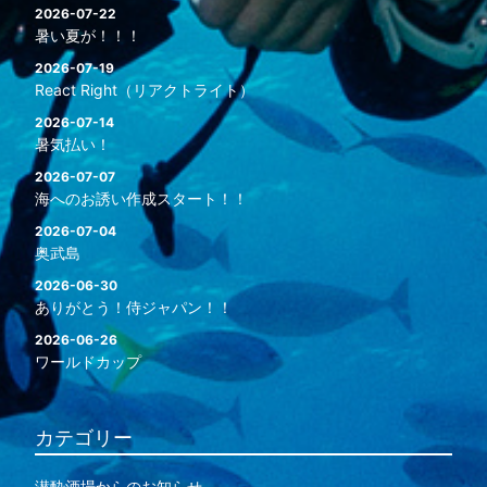
2026-07-22
暑い夏が！！！
2026-07-19
React Right（リアクトライト）
2026-07-14
暑気払い！
2026-07-07
海へのお誘い作成スタート！！
2026-07-04
奥武島
2026-06-30
ありがとう！侍ジャパン！！
2026-06-26
ワールドカップ
カテゴリー
潜酔酒場からのお知らせ