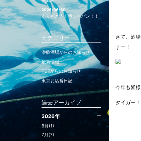
奥武島
2026-06-30
ありがとう！侍ジャパン！！
さて、酒場
カテゴリー
すー！
潜酔酒場からのお知らせ
最新情報
TDFからのお知らせ
東京お店番日記
今年も皆様
過去アーカイブ
タイガー！
2026年
8月(1)
7月(7)