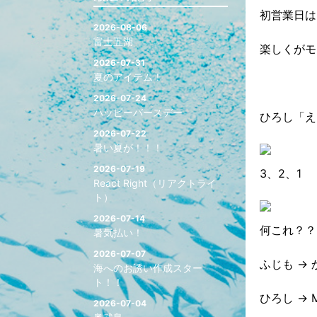
初営業日は
2026-08-06
富士五湖
楽しくがモ
2026-07-31
夏のアイテム！
2026-07-24
ハッピーバースデー
ひろし「え
2026-07-22
暑い夏が！！！
2026-07-19
3、2、1
React Right（リアクトライ
ト）
2026-07-14
何これ？？
暑気払い！
2026-07-07
ふじも →
海へのお誘い作成スター
ト！！
ひろし →
2026-07-04