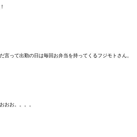
！
だ言って出勤の日は毎回お弁当を持ってくるフジモトさん。
おおお。。。。