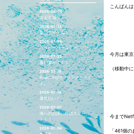
こんばんは
2026-08-06
富士五湖
2026-07-31
夏のアイテム！
2026-07-24
ハッピーバースデー
今月は東京
2026-07-22
暑い夏が！！！
（移動中にN
2026-07-19
React Right（リアクトライ
ト）
2026-07-14
暑気払い！
2026-07-07
海へのお誘い作成スター
今までNe
ト！！
2026-07-04
「461個