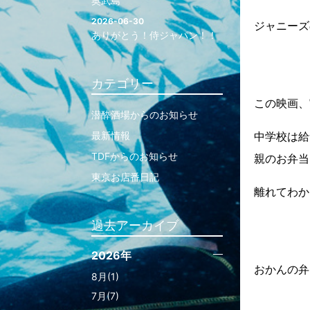
奥武島
2026-06-30
ジャニーズ
ありがとう！侍ジャパン！！
カテゴリー
この映画、
潜酔酒場からのお知らせ
最新情報
中学校は給
TDFからのお知らせ
親のお弁当
東京お店番日記
離れてわか
過去アーカイブ
2026年
おかんの弁
8月(1)
7月(7)